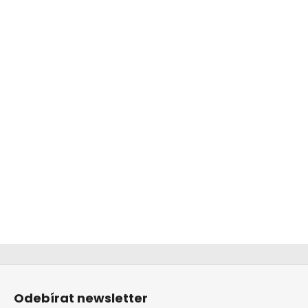
Z
á
Odebírat newsletter