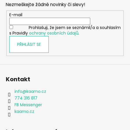
p
Nezmeškejte žádné novinky či slevy!
a
t
E-mail
í
Prohlašuji, že jsem se seznámil/a a souhlasím
s Pravidly
ochrany osobních údajů
.
PŘIHLÁSIT SE
Kontakt
info
@
kaamo.cz
774 316 817
FB Messenger
kaamo.cz