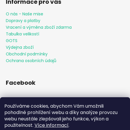
Informace pro vás
O nás - Naše mise
Dopravy a platby
Vracení a výměna zboží zdarma
Tabulka velikostí
GOTS
Výdejna zboží
Obchodní podmínky
Ochrana osobních údajů
Facebook
Používáme cookies, abychom Vám umožnili
Přijímáme online platby
pohodlné prohlížení webu a díky analýze provozu
webu neustále zlepšovali jeho funkce, výkon a
použitelnost.
Více informací
.