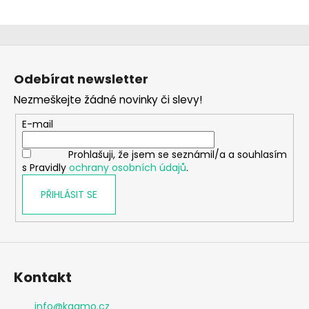
Z
á
Odebírat newsletter
p
Nezmeškejte žádné novinky či slevy!
a
t
E-mail
í
Prohlašuji, že jsem se seznámil/a a souhlasím
s Pravidly
ochrany osobních údajů
.
PŘIHLÁSIT SE
Kontakt
info
@
kaamo.cz