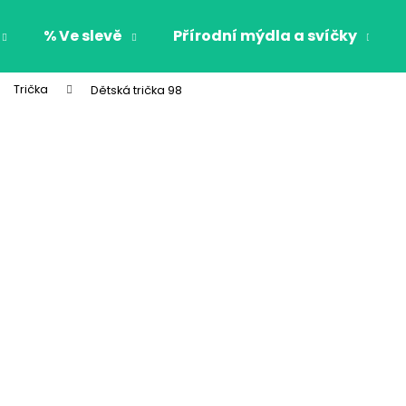
% Ve slevě
Přírodní mýdla a svíčky
Trička
Dětská trička 98
Co potřebujete najít?
HLEDAT
Doporučujeme
OBOUSTRANNÁ DĚTSKÁ MIKINA S
DĚTSKÉ PYŽAMO