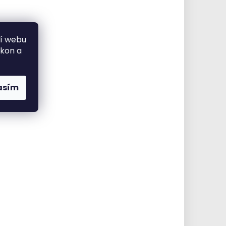
ní webu
ýkon a
asím