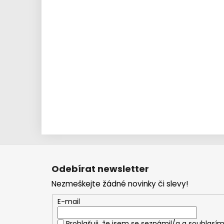
Z
á
Odebírat newsletter
p
Nezmeškejte žádné novinky či slevy!
a
t
E-mail
í
Prohlašuji, že jsem se seznámil/a a souhlasím