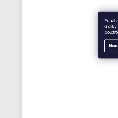
Použív
a díky
použit
Nas