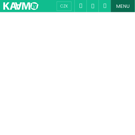
K
Přejít
Hledat
Nákupní
Přihlášení
MENU
CZK
na
o
obsah
Zpět
Zpět
košík
š
í
C
k
o
p
o
t
ř
e
b
u
j
e
t
e
n