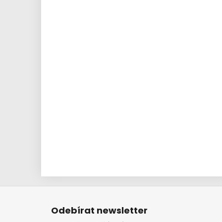
Z
á
Odebírat newsletter
p