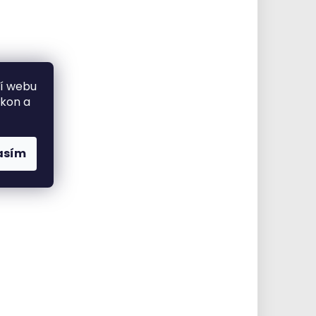
ní webu
ýkon a
asím