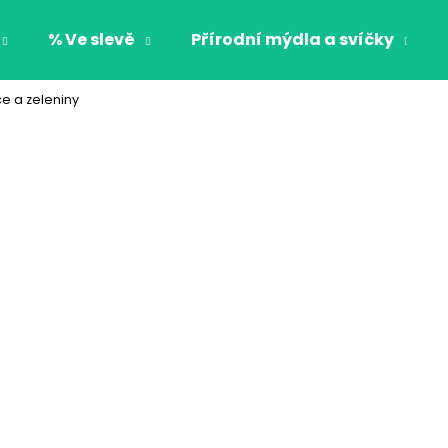
% Ve slevě
Přírodní mýdla a svíčky
e a zeleniny
Co potřebujete najít?
HLEDAT
Doporučujeme
OBOUSTRANNÁ DĚTSKÁ MIKINA S
DĚTSKÉ PYŽAMO