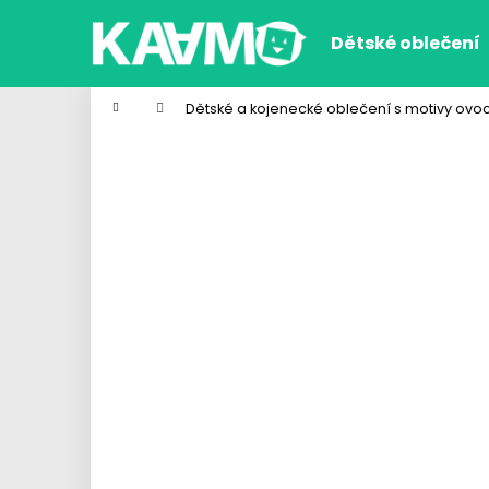
K
Přejít
na
o
Dětské oblečení
obsah
Zpět
Zpět
š
do
do
í
Domů
Dětské a kojenecké oblečení s motivy ovoc
k
obchodu
obchodu
DÍVČÍ KALHOTKY FARM RAINBOW