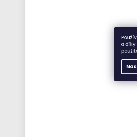
Použív
a díky
použit
Nas