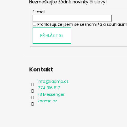
Nezmeškejte žádné novinky či slevy!
a
t
E-mail
í
Prohlašuji, že jsem se seznámil/a a souhlasím
PŘIHLÁSIT SE
Kontakt
info
@
kaamo.cz
774 316 817
FB Messenger
kaamo.cz