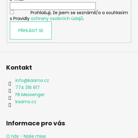
í
Prohlašuji, že jsem se seznámil/a a souhlasím
s Pravidly
ochrany osobních údajů
.
PŘIHLÁSIT SE
Kontakt
info
@
kaamo.cz
774 316 817
FB Messenger
kaamo.cz
Informace pro vás
O nás - Naše mise