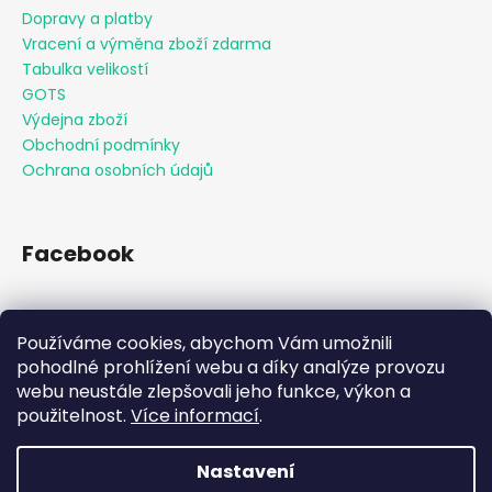
Dopravy a platby
Vracení a výměna zboží zdarma
Tabulka velikostí
GOTS
Výdejna zboží
Obchodní podmínky
Ochrana osobních údajů
Facebook
Používáme cookies, abychom Vám umožnili
Přijímáme online platby
pohodlné prohlížení webu a díky analýze provozu
webu neustále zlepšovali jeho funkce, výkon a
použitelnost.
Více informací
.
Nastavení