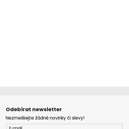
č
u
j
e
m
e
CHLAPECKÉ
BOXERKY
BAT
MAXOMORRA
320
Kč
Z
á
Odebírat newsletter
p
Nezmeškejte žádné novinky či slevy!
a
t
E-mail