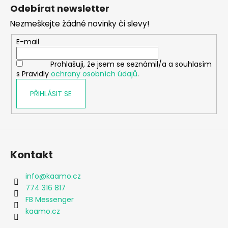
á
Odebírat newsletter
p
Nezmeškejte žádné novinky či slevy!
a
t
E-mail
í
Prohlašuji, že jsem se seznámil/a a souhlasím
s Pravidly
ochrany osobních údajů
.
PŘIHLÁSIT SE
Kontakt
info
@
kaamo.cz
774 316 817
FB Messenger
kaamo.cz