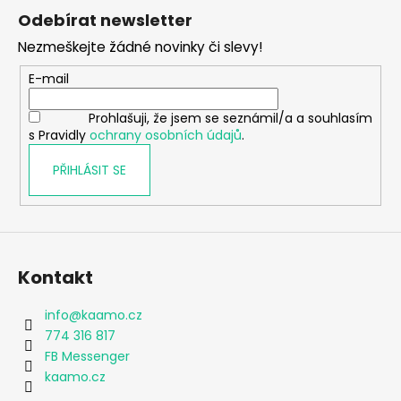
á
Odebírat newsletter
p
Nezmeškejte žádné novinky či slevy!
a
t
E-mail
í
Prohlašuji, že jsem se seznámil/a a souhlasím
s Pravidly
ochrany osobních údajů
.
PŘIHLÁSIT SE
Kontakt
info
@
kaamo.cz
774 316 817
FB Messenger
kaamo.cz