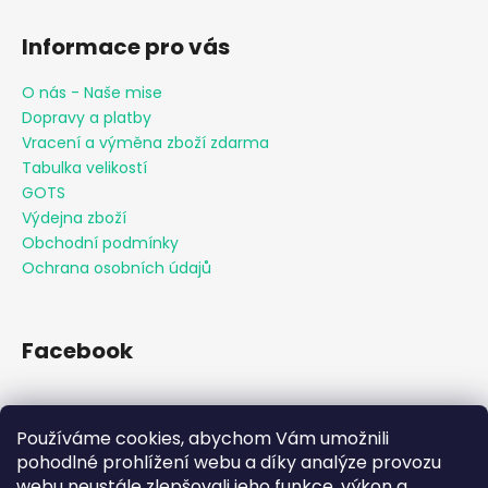
Informace pro vás
O nás - Naše mise
Dopravy a platby
Vracení a výměna zboží zdarma
Tabulka velikostí
GOTS
Výdejna zboží
Obchodní podmínky
Ochrana osobních údajů
Facebook
Používáme cookies, abychom Vám umožnili
Přijímáme online platby
pohodlné prohlížení webu a díky analýze provozu
webu neustále zlepšovali jeho funkce, výkon a