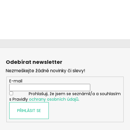
Z
á
Odebírat newsletter
p
Nezmeškejte žádné novinky či slevy!
a
t
E-mail
í
Prohlašuji, že jsem se seznámil/a a souhlasím
s Pravidly
ochrany osobních údajů
.
PŘIHLÁSIT SE