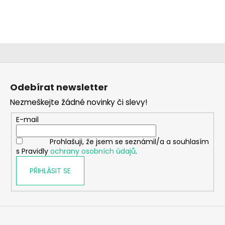
a
j
í
t
?
Z
á
Odebírat newsletter
p
Nezmeškejte žádné novinky či slevy!
a
HLEDAT
t
E-mail
í
Prohlašuji, že jsem se seznámil/a a souhlasím
s Pravidly
ochrany osobních údajů
.
D
o
PŘIHLÁSIT SE
p
o
r
u