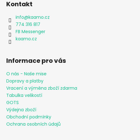
č
Kontakt
u
j
info
@
kaamo.cz
e
774 316 817
m
FB Messenger
e
kaamo.cz
CHLAPECKÉ
BOXERKY
Informace pro vás
NORDIC
OWL
O nás - Naše mise
MAXOMORRA
Dopravy a platby
290
Vracení a výměna zboží zdarma
Kč
Tabulka velikostí
GOTS
Výdejna zboží
Obchodní podmínky
Ochrana osobních údajů