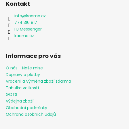
č
Kontakt
u
j
info
@
kaamo.cz
e
774 316 817
m
FB Messenger
e
kaamo.cz
DÍVČÍ
KALHOTKY
Informace pro vás
FARM
RAINBOW
O nás - Naše mise
MAXOMORRA
Dopravy a platby
230
Vracení a výměna zboží zdarma
Kč
Tabulka velikostí
GOTS
Výdejna zboží
Obchodní podmínky
Ochrana osobních údajů