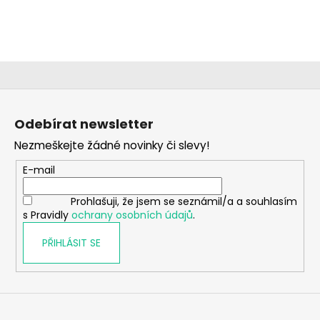
a
j
í
t
?
Z
á
Odebírat newsletter
p
Nezmeškejte žádné novinky či slevy!
a
HLEDAT
t
E-mail
í
Prohlašuji, že jsem se seznámil/a a souhlasím
s Pravidly
ochrany osobních údajů
.
D
o
PŘIHLÁSIT SE
p
o
r
u