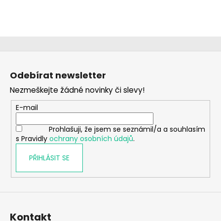
Z
á
Odebírat newsletter
p
Nezmeškejte žádné novinky či slevy!
a
t
E-mail
í
Prohlašuji, že jsem se seznámil/a a souhlasím
s Pravidly
ochrany osobních údajů
.
PŘIHLÁSIT SE
Kontakt