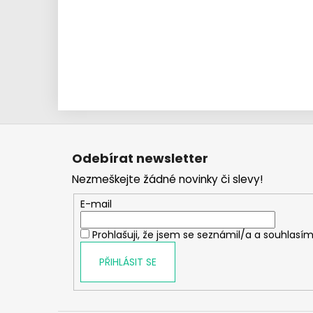
Z
á
Odebírat newsletter
p
Nezmeškejte žádné novinky či slevy!
a
t
E-mail
í
Prohlašuji, že jsem se seznámil/a a souhlasím
PŘIHLÁSIT SE