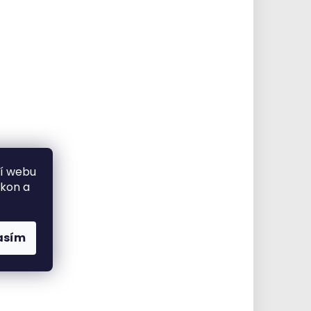
ní webu
ýkon a
asím