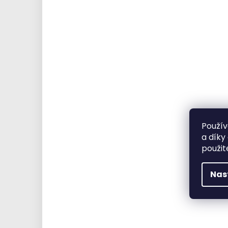
Použív
a díky
použit
Nas