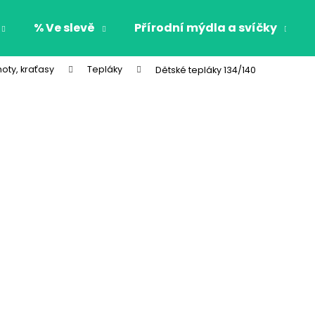
% Ve slevě
Přírodní mýdla a svíčky
hoty, kraťasy
Tepláky
Dětské tepláky 134/140
Co potřebujete najít?
HLEDAT
Doporučujeme
CHLAPECKÉ BOXERKY BAT MAXOMORRA
CHLAPECKÉ BOX