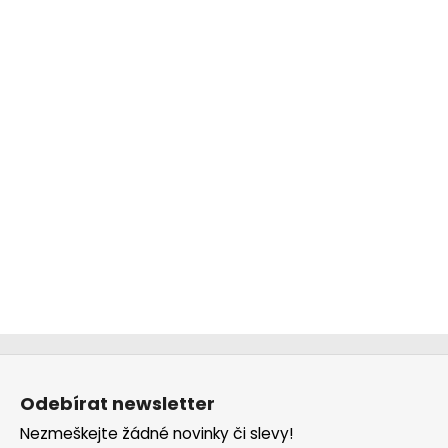
Z
á
Odebírat newsletter
p
Nezmeškejte žádné novinky či slevy!
a