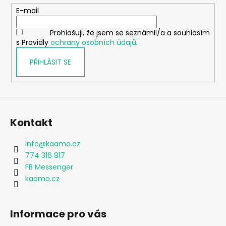
t
E-mail
í
Prohlašuji, že jsem se seznámil/a a souhlasím
s Pravidly
ochrany osobních údajů
.
PŘIHLÁSIT SE
Kontakt
info
@
kaamo.cz
774 316 817
FB Messenger
kaamo.cz
Informace pro vás