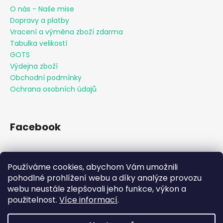
O nás - Naše mise
Dopravy a platby
Vracení a výměna zboží zdarma
Tabulka velikostí
GOTS
Výdejna zboží
Obchodní podmínky
Ochrana osobních údajů
Facebook
Používáme cookies, abychom Vám umožnili
Přijímáme online platby
pohodlné prohlížení webu a díky analýze provozu
webu neustále zlepšovali jeho funkce, výkon a
použitelnost.
Více informací
.