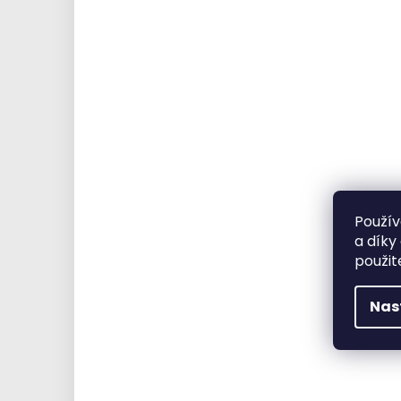
Použív
a díky
použit
Nas