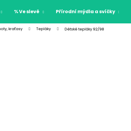
% Ve slevě
Přírodní mýdla a svíčky
hoty, kraťasy
Tepláky
Dětské tepláky 92/98
Co potřebujete najít?
HLEDAT
Doporučujeme
CHLAPECKÉ BOXERKY BAT MAXOMORRA
CHLAPECKÉ BOX