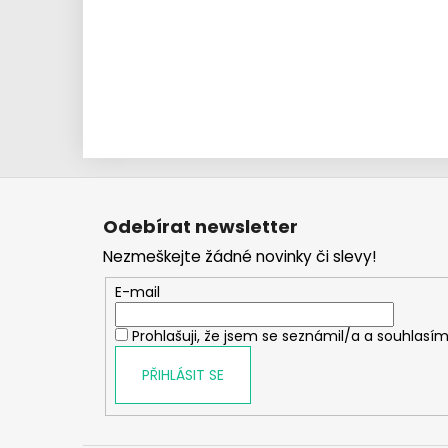
Z
á
Odebírat newsletter
p
Nezmeškejte žádné novinky či slevy!
a
t
E-mail
í
Prohlašuji, že jsem se seznámil/a a souhlasím
PŘIHLÁSIT SE