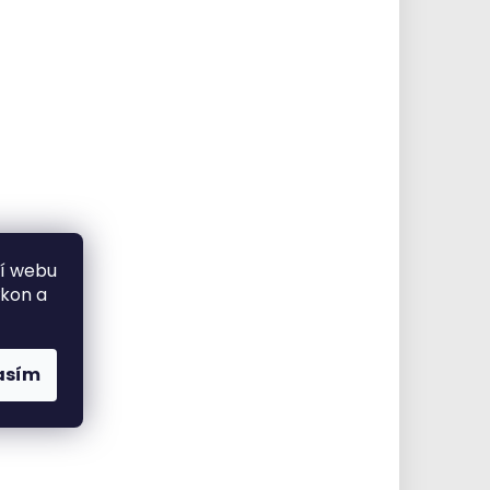
ní webu
ýkon a
asím