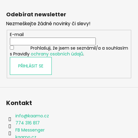
Z
á
Odebírat newsletter
p
Nezmeškejte žádné novinky či slevy!
a
t
E-mail
í
Prohlašuji, že jsem se seznámil/a a souhlasím
s Pravidly
ochrany osobních údajů
.
PŘIHLÁSIT SE
Kontakt
info
@
kaamo.cz
774 316 817
FB Messenger
kaamo.cz