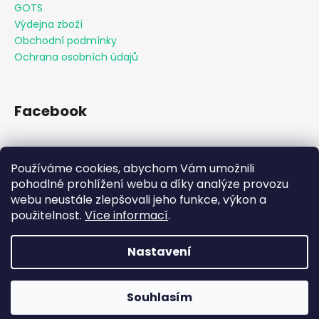
GOTS
Výdejna zboží
Obchodní podmínky
Ochrana osobních údajů
Facebook
Používáme cookies, abychom Vám umožnili
Přijímáme online platby
pohodlné prohlížení webu a díky analýze provozu
webu neustále zlepšovali jeho funkce, výkon a
použitelnost.
Více informací
.
Nastavení
Vytvořil Shoptet
Souhlasím
Copyright 2026
KAAMO
. Všechna práva vyhrazena.