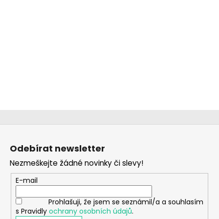
č
u
j
e
m
e
CHLAPECKÉ
BOXERKY
BAT
MAXOMORRA
320
Z
Kč
á
Odebírat newsletter
p
Nezmeškejte žádné novinky či slevy!
a
t
E-mail
í
Prohlašuji, že jsem se seznámil/a a souhlasím
s Pravidly
ochrany osobních údajů
.