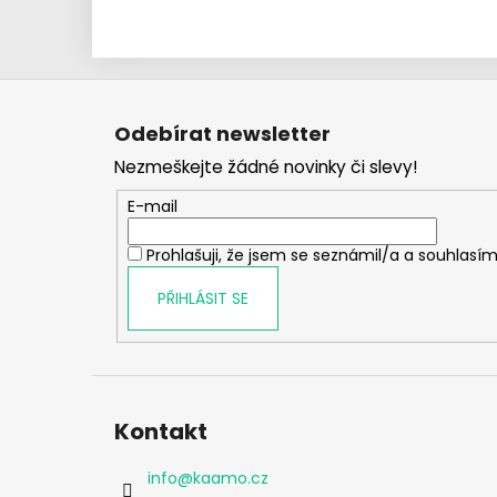
Z
á
Odebírat newsletter
p
Nezmeškejte žádné novinky či slevy!
a
t
E-mail
í
Prohlašuji, že jsem se seznámil/a a souhlasím
PŘIHLÁSIT SE
Kontakt
info
@
kaamo.cz