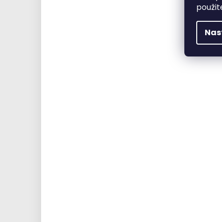
použit
Nas