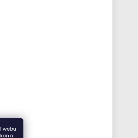
ní webu
ýkon a