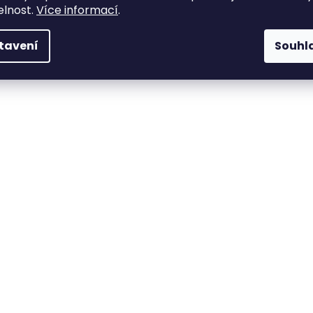
elnost.
Více informací
.
tavení
Souhl