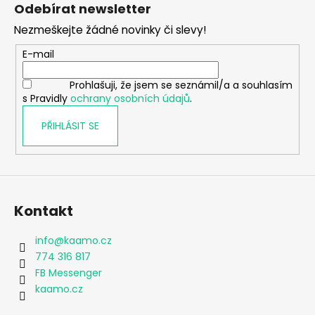
á
č
Odebírat newsletter
p
u
Nezmeškejte žádné novinky či slevy!
j
a
e
t
E-mail
m
í
e
Prohlašuji, že jsem se seznámil/a a souhlasím
s Pravidly
ochrany osobních údajů
.
CHLAPECKÉ
PŘIHLÁSIT SE
BOXERKY
WOLF
MAXOMORRA
330
Kč
Kontakt
info
@
kaamo.cz
774 316 817
FB Messenger
kaamo.cz