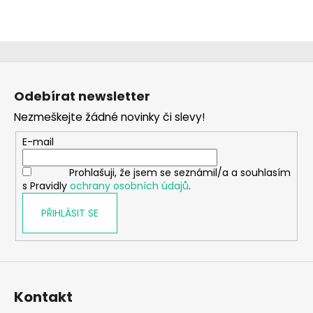
Z
á
Odebírat newsletter
p
Nezmeškejte žádné novinky či slevy!
a
t
E-mail
í
Prohlašuji, že jsem se seznámil/a a souhlasím
s Pravidly
ochrany osobních údajů
.
PŘIHLÁSIT SE
Kontakt