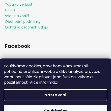
Tabulka velikostí
GOTS
Výdejna zboží
Obchodní podmínky
Ochrana osobních údajů
Facebook
Používáme cookies, abychom Vám umožnili
Přijímáme online platby
pohodlné prohlížení webu a díky analýze provozu
webu neustále zlepšovali jeho funkce, výkon a
použitelnost.
Více informací
.
Nastavení
Vytvořil Shoptet
Souhlasím