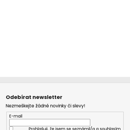
Z
á
Odebírat newsletter
p
Nezmeškejte žádné novinky či slevy!
a
t
E-mail
í
Prohlašuji, že jsem se seznámil/a a souhlasím