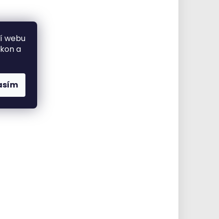
ní webu
ýkon a
asím