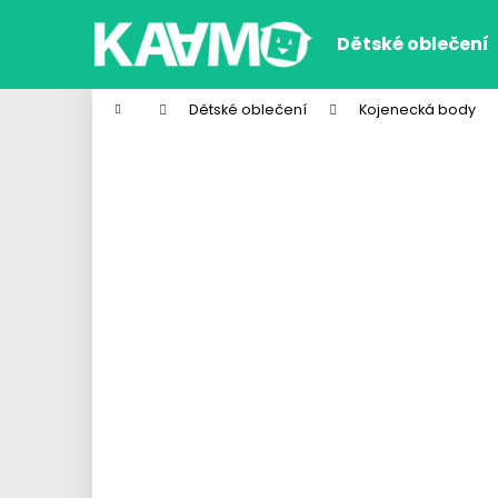
K
Přejít
na
o
Dětské oblečení
obsah
Zpět
Zpět
š
do
do
í
Domů
Dětské oblečení
Kojenecká body
k
obchodu
obchodu
CHLAPECKÉ BOXERKY WOLF