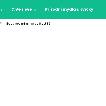
% Ve slevě
Přírodní mýdla a svíčky
Body pro miminka velikost 86
Co potřebujete najít?
HLEDAT
Doporučujeme
CHLAPECKÉ BOXERKY BAT MAXOMORRA
CHLAPECKÉ BOX