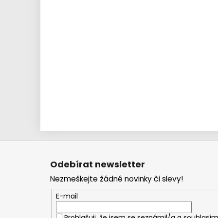
Z
á
Odebírat newsletter
p
Nezmeškejte žádné novinky či slevy!
a
t
E-mail
í
Prohlašuji, že jsem se seznámil/a a souhlasím