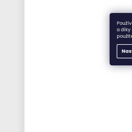
Použív
a díky
použit
Nas