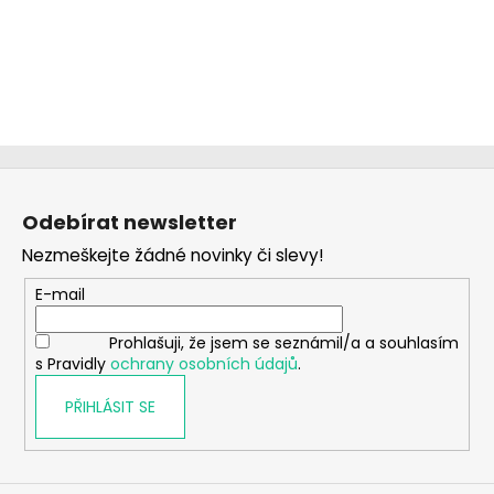
Z
á
Odebírat newsletter
p
Nezmeškejte žádné novinky či slevy!
a
t
E-mail
í
Prohlašuji, že jsem se seznámil/a a souhlasím
s Pravidly
ochrany osobních údajů
.
PŘIHLÁSIT SE