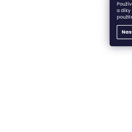
Použív
a díky
použit
Nas