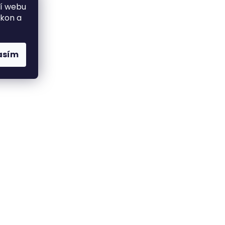
ní webu
ýkon a
asím