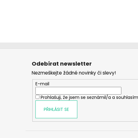
Z
á
Odebírat newsletter
p
Nezmeškejte žádné novinky či slevy!
a
t
E-mail
í
Prohlašuji, že jsem se seznámil/a a souhlasím
PŘIHLÁSIT SE