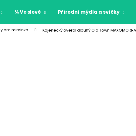
% Ve slevě
Přírodní mýdla a svíčky
ly pro miminka
Kojenecký overal dlouhý Old Town MAXOMORRA
Co potřebujete najít?
HLEDAT
Doporučujeme
CHLAPECKÉ BOXERKY BAT MAXOMORRA
CHLAPECKÉ BOX