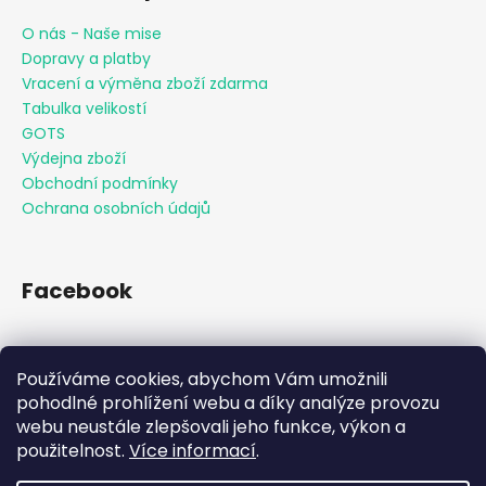
O nás - Naše mise
Dopravy a platby
Vracení a výměna zboží zdarma
Tabulka velikostí
GOTS
Výdejna zboží
Obchodní podmínky
Ochrana osobních údajů
Facebook
Používáme cookies, abychom Vám umožnili
Přijímáme online platby
pohodlné prohlížení webu a díky analýze provozu
webu neustále zlepšovali jeho funkce, výkon a
použitelnost.
Více informací
.