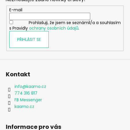
a
t
E-mail
í
Prohlašuji, že jsem se seznámil/a a souhlasím
s Pravidly
ochrany osobních údajů
.
PŘIHLÁSIT SE
Kontakt
info
@
kaamo.cz
774 316 817
FB Messenger
kaamo.cz
Informace pro vás