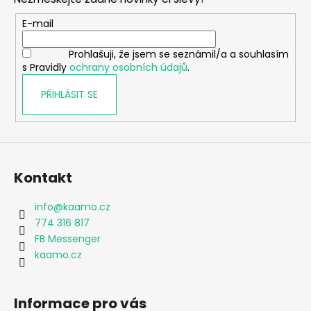
a
t
E-mail
í
Prohlašuji, že jsem se seznámil/a a souhlasím
s Pravidly
ochrany osobních údajů
.
PŘIHLÁSIT SE
Kontakt
info
@
kaamo.cz
774 316 817
FB Messenger
kaamo.cz
Informace pro vás