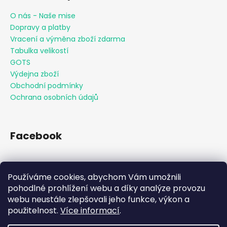
O nás - Naše mise
Dopravy a platby
Vracení a výměna zboží zdarma
Tabulka velikostí
GOTS
Výdejna zboží
Obchodní podmínky
Ochrana osobních údajů
Facebook
Používáme cookies, abychom Vám umožnili
Přijímáme online platby
pohodlné prohlížení webu a díky analýze provozu
webu neustále zlepšovali jeho funkce, výkon a
použitelnost.
Více informací
.