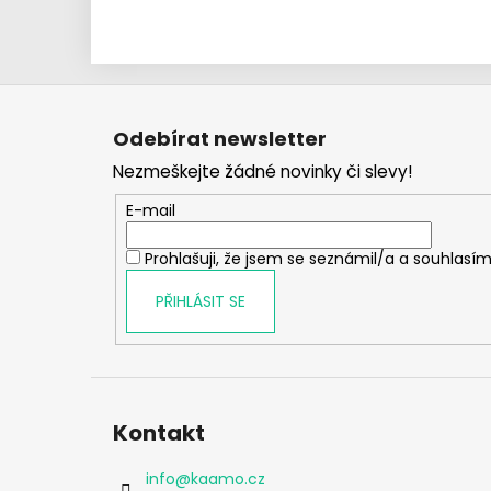
Z
á
Odebírat newsletter
p
Nezmeškejte žádné novinky či slevy!
a
t
E-mail
í
Prohlašuji, že jsem se seznámil/a a souhlasím
PŘIHLÁSIT SE
Kontakt
info
@
kaamo.cz