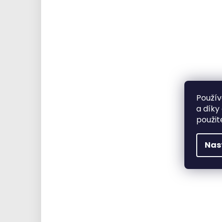
Použív
a díky
použit
Nas