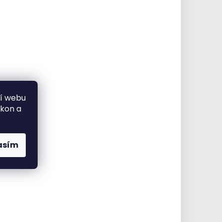
ní webu
ýkon a
asím