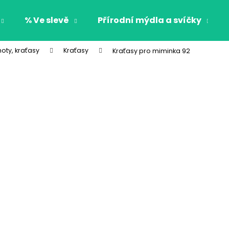
% Ve slevě
Přírodní mýdla a svíčky
hoty, kraťasy
Kraťasy
Kraťasy pro miminka 92
Co potřebujete najít?
HLEDAT
Doporučujeme
CHLAPECKÉ BOXERKY BAT MAXOMORRA
CHLAPECKÉ BOX