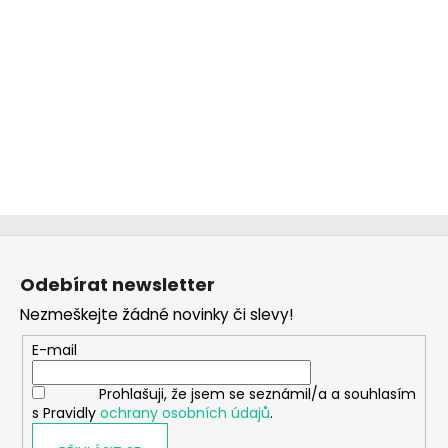
Z
á
Odebírat newsletter
p
Nezmeškejte žádné novinky či slevy!
a
t
E-mail
í
Prohlašuji, že jsem se seznámil/a a souhlasím
s Pravidly
ochrany osobních údajů
.