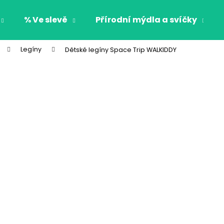
% Ve slevě
Přírodní mýdla a svíčky
Legíny
Dětské legíny Space Trip WALKIDDY
Co potřebujete najít?
HLEDAT
Doporučujeme
CHLAPECKÉ BOXERKY BAT MAXOMORRA
CHLAPECKÉ BOX