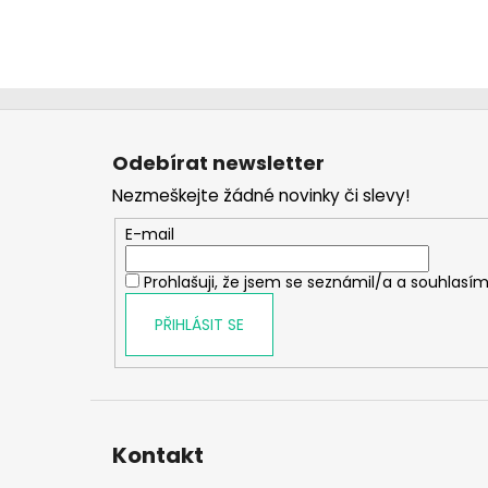
Z
á
Odebírat newsletter
p
Nezmeškejte žádné novinky či slevy!
a
t
E-mail
í
Prohlašuji, že jsem se seznámil/a a souhlasím
PŘIHLÁSIT SE
Kontakt