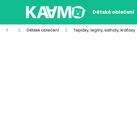
K
Přejít
na
o
Dětské oblečení
obsah
Zpět
Zpět
š
do
do
í
Domů
Dětské oblečení
Tepláky, legíny, kalhoty, kraťasy
k
obchodu
obchodu
CHLAPECKÉ BOXERKY WOLF