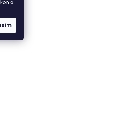
ýkon a
asím