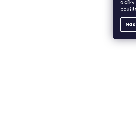
a díky
použit
Nas