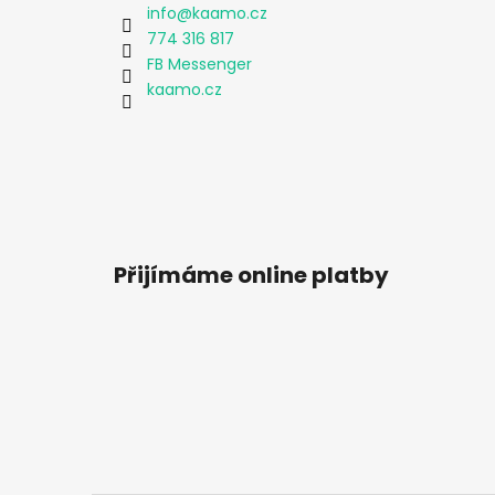
info
@
kaamo.cz
774 316 817
FB Messenger
kaamo.cz
Přijímáme online platby