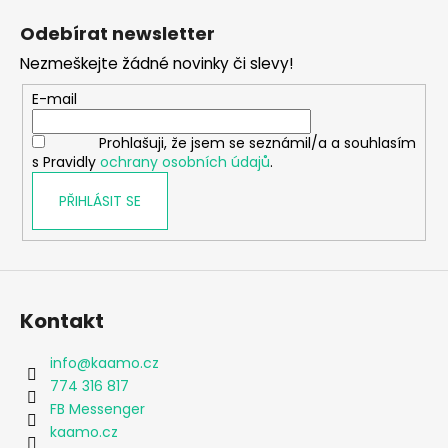
á
Odebírat newsletter
p
Nezmeškejte žádné novinky či slevy!
a
t
E-mail
í
Prohlašuji, že jsem se seznámil/a a souhlasím
s Pravidly
ochrany osobních údajů
.
PŘIHLÁSIT SE
Kontakt
info
@
kaamo.cz
774 316 817
FB Messenger
kaamo.cz