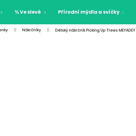
% Ve slevě
Přírodní mýdla a svíčky
enky
Nákrčníky
Dětský nákrčník Picking Up Trees MEYADEY
Co potřebujete najít?
HLEDAT
Doporučujeme
CHLAPECKÉ BOXERKY BAT MAXOMORRA
CHLAPECKÉ BOX