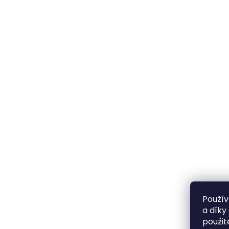
Použív
a díky
použit