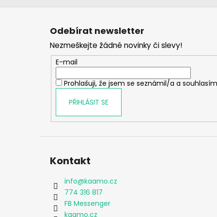
Z
á
Odebírat newsletter
p
Nezmeškejte žádné novinky či slevy!
a
t
E-mail
í
Prohlašuji, že jsem se seznámil/a a souhlasím
PŘIHLÁSIT SE
Kontakt
info
@
kaamo.cz
774 316 817
FB Messenger
kaamo.cz