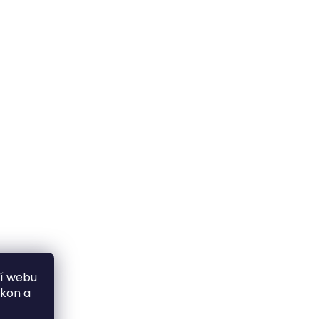
ní webu
ýkon a