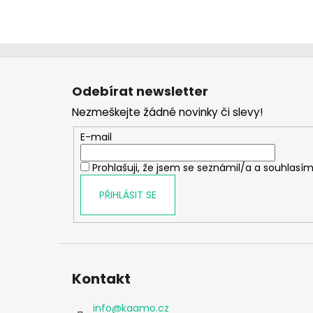
Z
á
Odebírat newsletter
p
Nezmeškejte žádné novinky či slevy!
a
t
E-mail
í
Prohlašuji, že jsem se seznámil/a a souhlasím
PŘIHLÁSIT SE
Kontakt
info
@
kaamo.cz