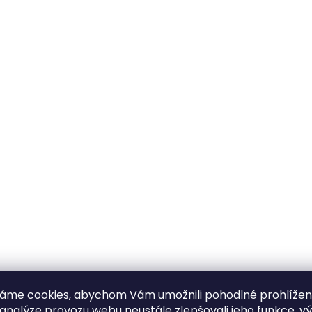
áme cookies, abychom Vám umožnili pohodlné prohlíže
 analýze provozu webu neustále zlepšovali jeho funkce, v