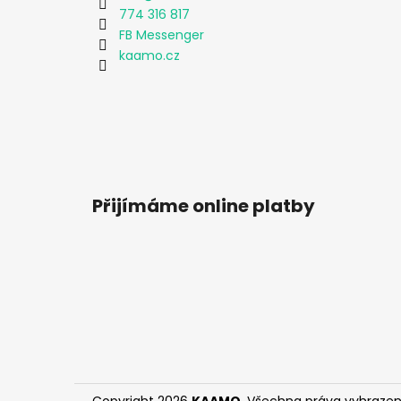
774 316 817
FB Messenger
kaamo.cz
Přijímáme online platby