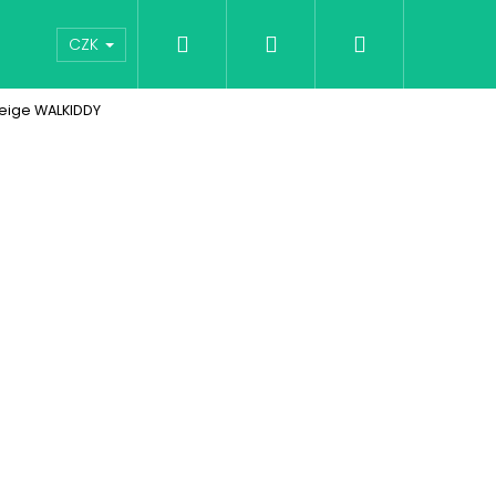
Hledat
Přihlášení
Nákupní
Vouchery
Moje oblíbené
Hodnocení obchod
CZK
Beige WALKIDDY
košík
ERKY NORDIC OWL