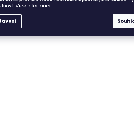
elnost.
Více informací
.
tavení
Souhl