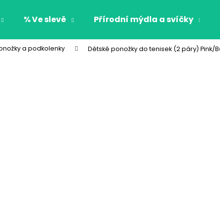
% Ve slevě
Přírodní mýdla a svíčky
onožky a podkolenky
Dětské ponožky do tenisek (2 páry) Pink/
Co potřebujete najít?
HLEDAT
Doporučujeme
CHLAPECKÉ BOXERKY BAT MAXOMORRA
CHLAPECKÉ BOX