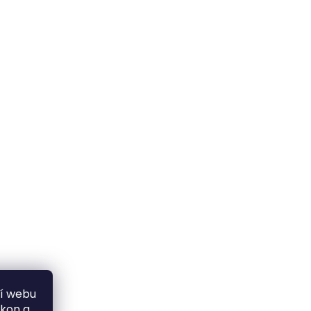
ní webu
ýkon a