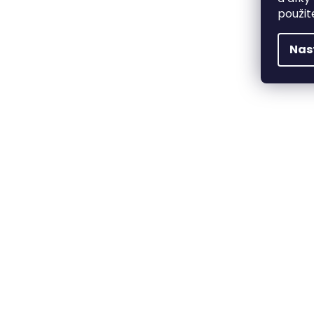
použit
Nas