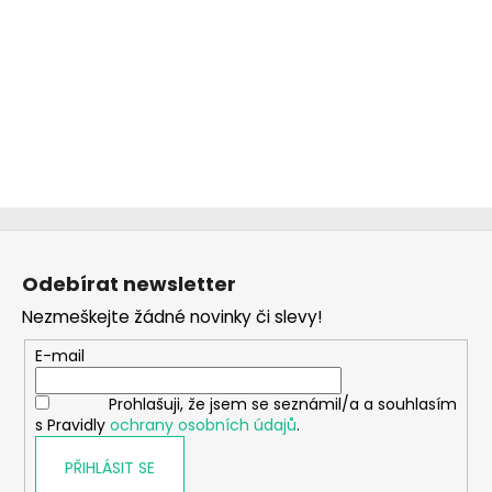
Z
á
Odebírat newsletter
p
Nezmeškejte žádné novinky či slevy!
a
t
E-mail
í
Prohlašuji, že jsem se seznámil/a a souhlasím
s Pravidly
ochrany osobních údajů
.
PŘIHLÁSIT SE