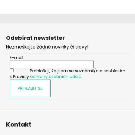
Z
á
Odebírat newsletter
p
Nezmeškejte žádné novinky či slevy!
a
t
E-mail
í
Prohlašuji, že jsem se seznámil/a a souhlasím
s Pravidly
ochrany osobních údajů
.
PŘIHLÁSIT SE
Kontakt