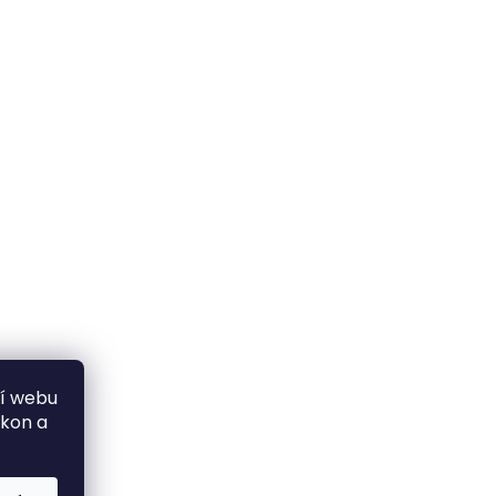
ní webu
ýkon a