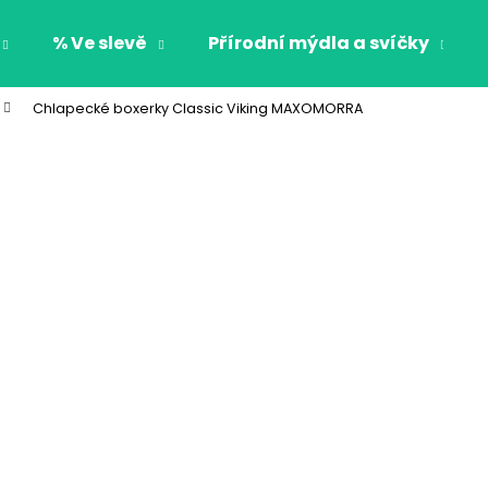
% Ve slevě
Přírodní mýdla a svíčky
Chlapecké boxerky Classic Viking MAXOMORRA
Co potřebujete najít?
HLEDAT
Doporučujeme
CHLAPECKÉ BOXERKY BAT MAXOMORRA
CHLAPECKÉ BOX