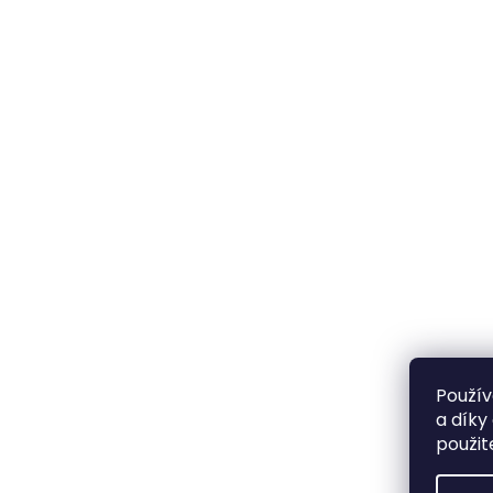
Použív
a díky
použit