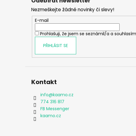
Odebírat newsletter
p
Nezmeškejte žádné novinky či slevy!
a
t
E-mail
í
Prohlašuji, že jsem se seznámil/a a souhlasím
PŘIHLÁSIT SE
Kontakt
info
@
kaamo.cz
774 316 817
FB Messenger
kaamo.cz