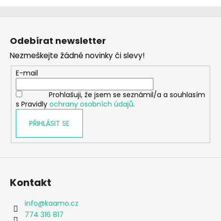
Z
á
Odebírat newsletter
p
Nezmeškejte žádné novinky či slevy!
a
t
E-mail
í
Prohlašuji, že jsem se seznámil/a a souhlasím
s Pravidly
ochrany osobních údajů
.
PŘIHLÁSIT SE
Kontakt
info
@
kaamo.cz
774 316 817