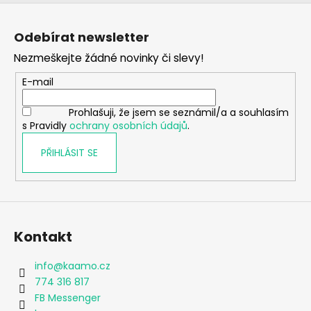
Z
á
Odebírat newsletter
p
Nezmeškejte žádné novinky či slevy!
a
t
E-mail
í
Prohlašuji, že jsem se seznámil/a a souhlasím
s Pravidly
ochrany osobních údajů
.
PŘIHLÁSIT SE
Kontakt
info
@
kaamo.cz
774 316 817
FB Messenger