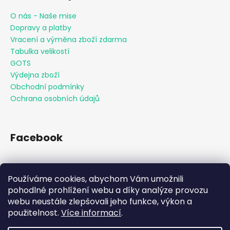
O nás - Naše mise
Dopravy a platby
Vracení a výměna zboží zdarma
Tabulka velikostí
GOTS
Výdejna zboží
Obchodní podmínky
Ochrana osobních údajů
Facebook
Používáme cookies, abychom Vám umožnili
Přijímáme online platby
pohodlné prohlížení webu a díky analýze provozu
webu neustále zlepšovali jeho funkce, výkon a
použitelnost.
Více informací
.