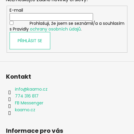
a
t
E-mail
í
Prohlašuji, že jsem se seznámil/a a souhlasím
s Pravidly
ochrany osobních údajů
.
PŘIHLÁSIT SE
Kontakt
info
@
kaamo.cz
774 316 817
FB Messenger
kaamo.cz
Informace pro vás