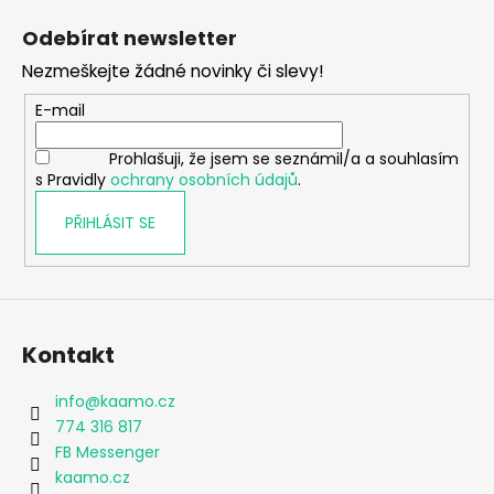
á
Odebírat newsletter
p
Nezmeškejte žádné novinky či slevy!
a
t
E-mail
í
Prohlašuji, že jsem se seznámil/a a souhlasím
s Pravidly
ochrany osobních údajů
.
PŘIHLÁSIT SE
Kontakt
info
@
kaamo.cz
774 316 817
FB Messenger
kaamo.cz