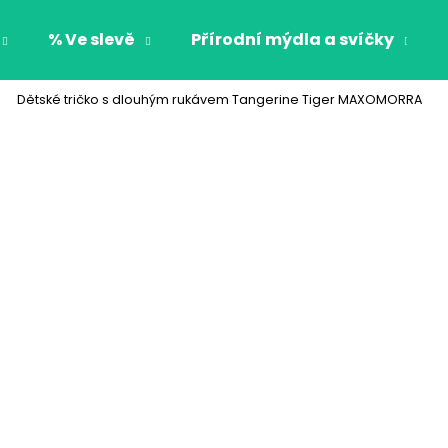
% Ve slevě
Přírodní mýdla a svíčky
Dětské tričko s dlouhým rukávem Tangerine Tiger MAXOMORRA
Co potřebujete najít?
HLEDAT
Doporučujeme
CHLAPECKÉ BOXERKY BAT MAXOMORRA
CHLAPECKÉ BOX