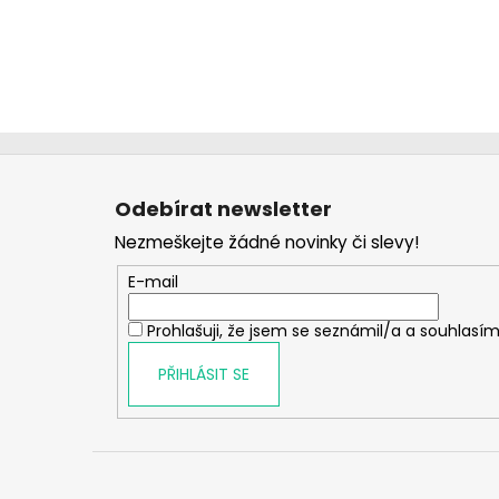
Z
á
Odebírat newsletter
p
Nezmeškejte žádné novinky či slevy!
a
t
E-mail
í
Prohlašuji, že jsem se seznámil/a a souhlasím
PŘIHLÁSIT SE