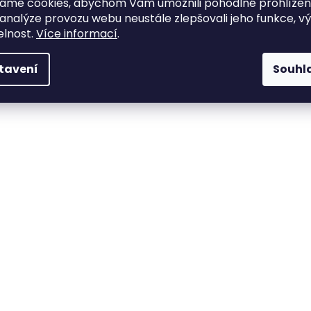
áme cookies, abychom Vám umožnili pohodlné prohlíže
 analýze provozu webu neustále zlepšovali jeho funkce, v
elnost.
Více informací
.
tavení
Souhl