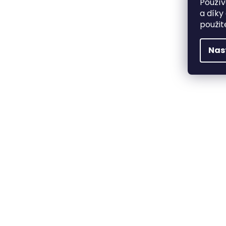
Použív
a díky
použit
Nas