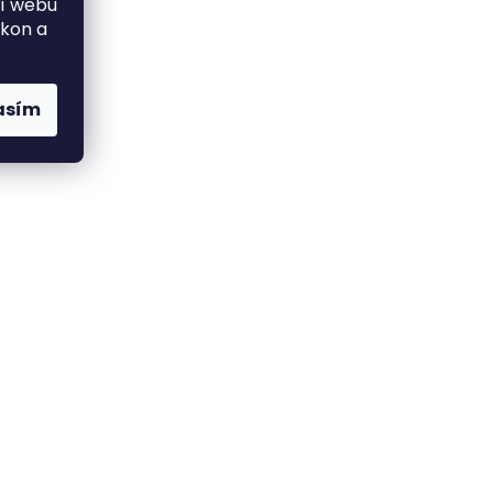
ní webu
ýkon a
asím