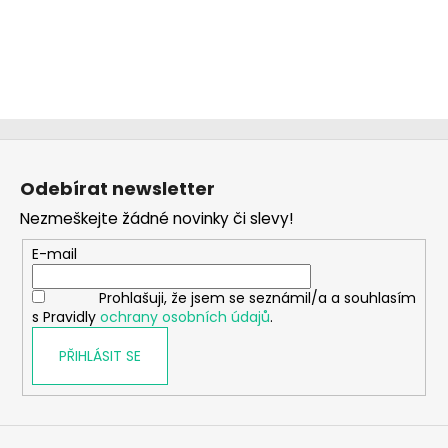
Z
á
Odebírat newsletter
p
Nezmeškejte žádné novinky či slevy!
a
t
E-mail
í
Prohlašuji, že jsem se seznámil/a a souhlasím
s Pravidly
ochrany osobních údajů
.
PŘIHLÁSIT SE