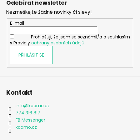
Odebírat newsletter
p
Nezmeškejte žádné novinky či slevy!
a
t
E-mail
í
Prohlašuji, že jsem se seznámil/a a souhlasím
s Pravidly
ochrany osobních údajů
.
PŘIHLÁSIT SE
Kontakt
info
@
kaamo.cz
774 316 817
FB Messenger
kaamo.cz