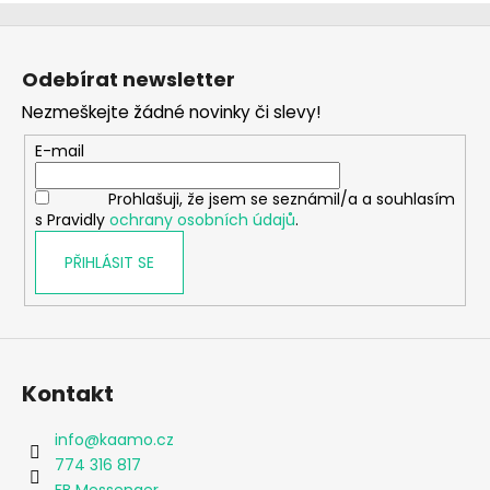
Z
á
Odebírat newsletter
p
Nezmeškejte žádné novinky či slevy!
a
t
E-mail
í
Prohlašuji, že jsem se seznámil/a a souhlasím
s Pravidly
ochrany osobních údajů
.
PŘIHLÁSIT SE
Kontakt
info
@
kaamo.cz
774 316 817