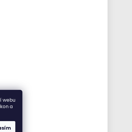
ní webu
ýkon a
asím