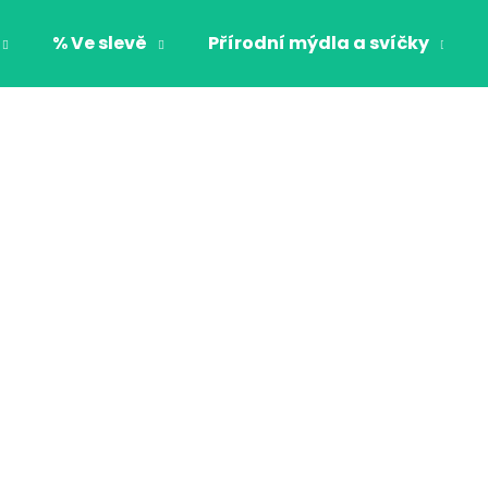
% Ve slevě
Přírodní mýdla a svíčky
Co potřebujete najít?
HLEDAT
Doporučujeme
CHLAPECKÉ BOXERKY BAT MAXOMORRA
CHLAPECKÉ BOX