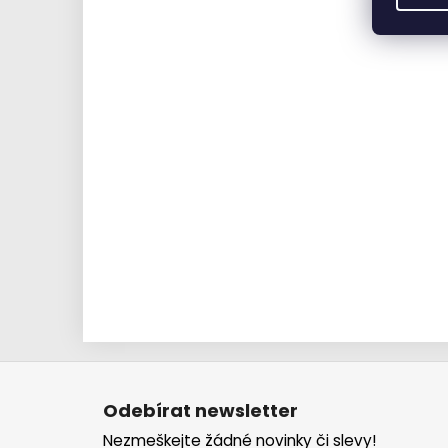
Z
á
Odebírat newsletter
p
Nezmeškejte žádné novinky či slevy!