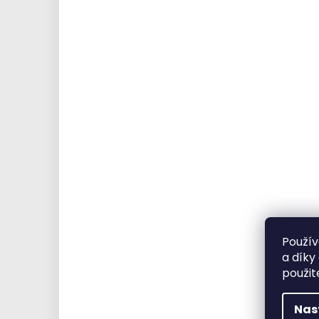
Použív
a díky
použit
Nas