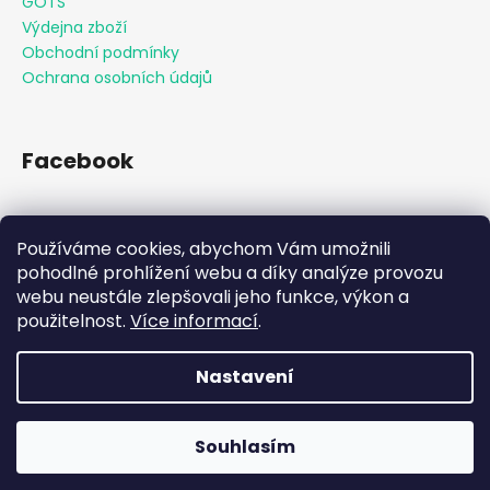
GOTS
Výdejna zboží
Obchodní podmínky
Ochrana osobních údajů
Facebook
Používáme cookies, abychom Vám umožnili
Přijímáme online platby
pohodlné prohlížení webu a díky analýze provozu
webu neustále zlepšovali jeho funkce, výkon a
použitelnost.
Více informací
.
Nastavení
Vytvořil Shoptet
Souhlasím
Copyright 2026
KAAMO
. Všechna práva vyhrazena.