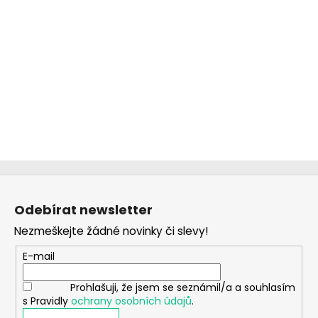
Z
á
Odebírat newsletter
p
Nezmeškejte žádné novinky či slevy!
a
t
E-mail
í
Prohlašuji, že jsem se seznámil/a a souhlasím
s Pravidly
ochrany osobních údajů
.