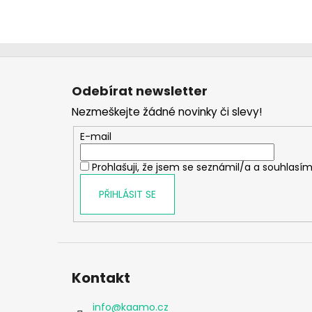
Z
á
Odebírat newsletter
p
Nezmeškejte žádné novinky či slevy!
a
t
E-mail
í
Prohlašuji, že jsem se seznámil/a a souhlasím
PŘIHLÁSIT SE
Kontakt
info
@
kaamo.cz