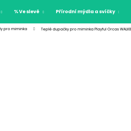
% Ve slevě
Přírodní mýdla a svíčky
ly pro miminka
Teplé dupačky pro miminka Playful Orcas WALK
Co potřebujete najít?
HLEDAT
Doporučujeme
CHLAPECKÉ BOXERKY BAT MAXOMORRA
CHLAPECKÉ BOX