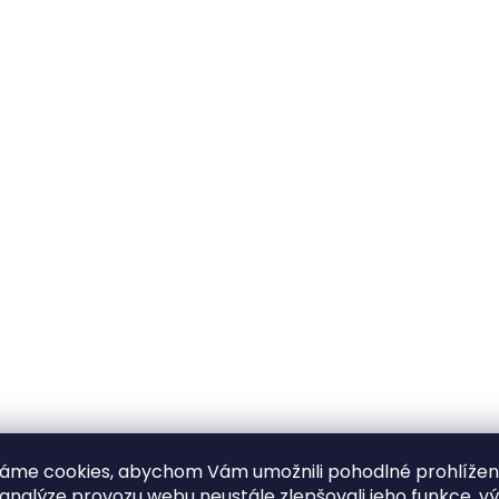
áme cookies, abychom Vám umožnili pohodlné prohlíže
 analýze provozu webu neustále zlepšovali jeho funkce, v