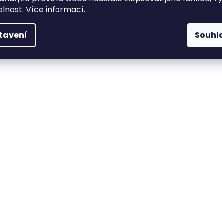
elnost.
Více informací
.
tavení
Souhl