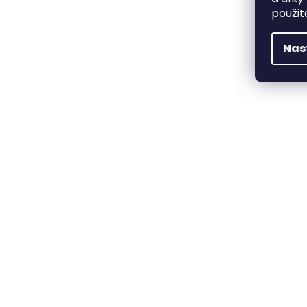
použit
Nas