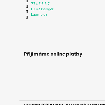
774 316 817
FB Messenger
kaamo.cz
Přijímáme online platby