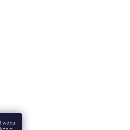
ní webu
ýkon a