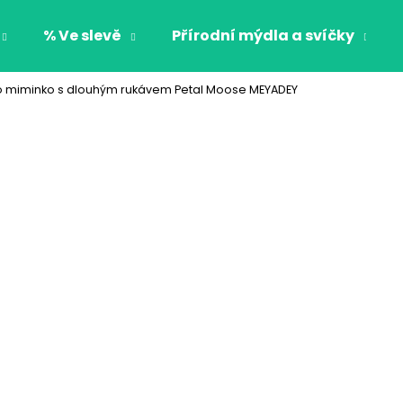
% Ve slevě
Přírodní mýdla a svíčky
o miminko s dlouhým rukávem Petal Moose MEYADEY
Co potřebujete najít?
HLEDAT
Doporučujeme
CHLAPECKÉ BOXERKY BAT MAXOMORRA
CHLAPECKÉ BOX