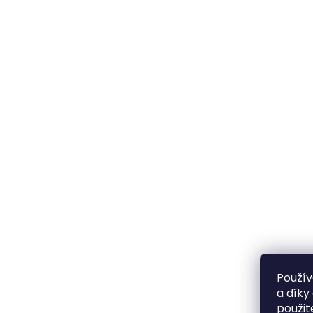
Použív
a díky
použit