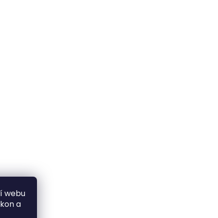
ní webu
ýkon a