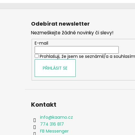
Z
á
Odebírat newsletter
p
Nezmeškejte žádné novinky či slevy!
a
t
E-mail
í
Prohlašuji, že jsem se seznámil/a a souhlasím
PŘIHLÁSIT SE
Kontakt
info
@
kaamo.cz
774 316 817
FB Messenger