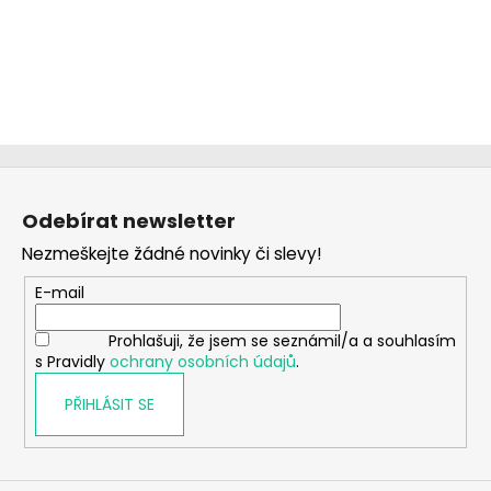
Z
á
Odebírat newsletter
p
Nezmeškejte žádné novinky či slevy!
a
t
E-mail
í
Prohlašuji, že jsem se seznámil/a a souhlasím
s Pravidly
ochrany osobních údajů
.
PŘIHLÁSIT SE