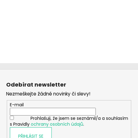
Z
á
Odebírat newsletter
p
Nezmeškejte žádné novinky či slevy!
a
t
E-mail
í
Prohlašuji, že jsem se seznámil/a a souhlasím
s Pravidly
ochrany osobních údajů
.
PŘIHLÁSIT SE