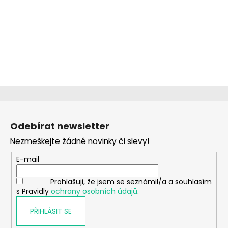
Z
á
Odebírat newsletter
p
Nezmeškejte žádné novinky či slevy!
a
t
E-mail
í
Prohlašuji, že jsem se seznámil/a a souhlasím
s Pravidly
ochrany osobních údajů
.
PŘIHLÁSIT SE